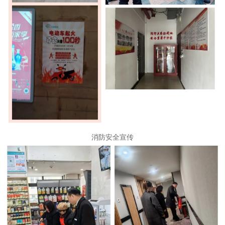
消防安全宣传