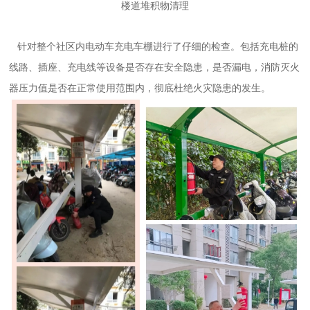
楼道堆积物清理
针对整个社区内电动车充电车棚进行了仔细的检查。包括充电桩的
线路、插座、充电线等设备是否存在安全隐患，是否漏电，消防灭火
器压力值是否在正常使用范围内，彻底杜绝火灾隐患的发生。