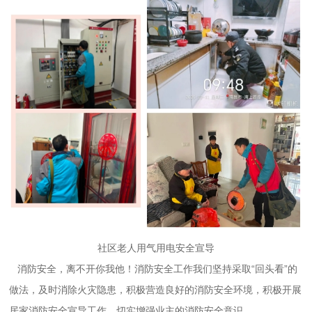
社区老人用气用电安全宣导
消防安全，离不开你我他！消防安全工作我们坚持采取“回头看”的
做法，及时消除火灾隐患，积极营造良好的消防安全环境，积极开展
居家消防安全宣导工作，切实增强业主的消防安全意识。