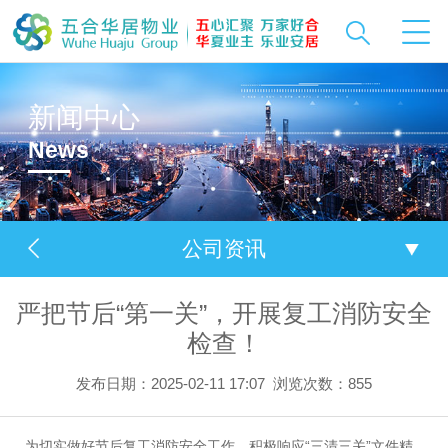
新闻中心
News
公司资讯
严把节后“第一关”，开展复工消防安全
检查！
发布日期：2025-02-11 17:07
浏览次数：
855
为切实做好节后复工消防安全工作，积极响应“三清三关”文件精